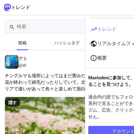
トレンド
トレンド
投稿
ハッシュタグ
ニュース
リアルタイムフ
概要
アト
4時間前
@at
チングルマも場所によってはまだ蕾みだったり花だったり、
Mastodonに参加し
花が終わって綿毛だったりしていて。北アルプスの中でもエ
ることを見つけよう。
リアで違いがあって色々と楽しめて面白い。
連合内の誰でもフォロ
隠す
系列で見ることができ
ズム、広告、クリック
せん。
アカウン