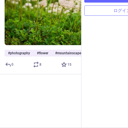
ログイ
#
photography
#
flower
#
mountainscape
ほか3個
0
8
15